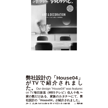
弊社設計の「House04」
がTVで紹介されまし
た。
Our design “House04” was featured
on TV.
毎日放送（MBSテレビ）住人十色 〜
家の数だけある、家族のカタチ〜にて、弊
社設計の「House04」が紹介されました。
住人十色2024年8月17日(土)放送。 = 関連
サイト
related websites =
Website 住人