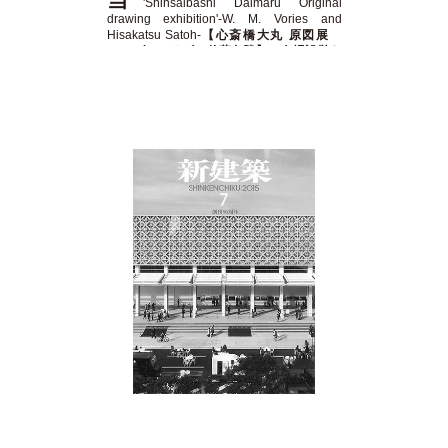
'Shinsaibashi Daimaru Original
drawing exhibition'-W. M. Vories and
Hisakatsu Satoh-
【心斎橋大丸 原図展
W.M.ヴォーリズと佐藤久勝】の会場設営を
手掛けてさせてもらいました。7/17日～
8/2、弊社が事務所を構える船場ビルディン
グ内にて開催します。以降、京都・兵庫・
滋賀の近代建築を会場に巡回して参りま
す。
We were in charge of exhibition
design in 'Shinsaibashi Daimaru Original
drawing exhibition'-W. M. Vories and
Hisakatsu Satoh-. = 関連サイト related
websites =
Facebook Page
Sinkenchiku website