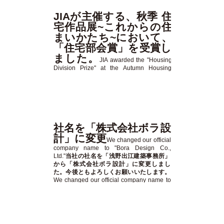
JIAが主催する、秋季 住
宅作品展~これからの住
まいかたち~において、
「住宅部会賞」を受賞し
ました。
JIA awarded the "Housing
Division Prize" at the Autumn Housing
Exhibition "Future Housing Style"
sponsored by JIA.
嬉しいことに、JIAが主催
する、「秋季 住宅作品展~これからの住ま
いかたち~」において、House02が「住宅
部会賞」をいただきました。
We are happy
to announce that House02 received the
"Housing Division Award" at the JIA-
社名を「株式会社ボラ設
sponsored Autumn Housing Exhibition
計」に変更
"Future Style of Housing".
We changed our official
https://borasekkei.co.jp/works/post_300.php
company name to "Bora Design Co.,
Ltd."
当社の社名を「浅野出江建築事務所」
から「株式会社ボラ設計」に変更しまし
た。今後ともよろしくお願いいたします。
We changed our official company name to
"Bora Design Co., Ltd" from "Asano Izue
Architect Office". I appreciate your
continued cooperation and support.