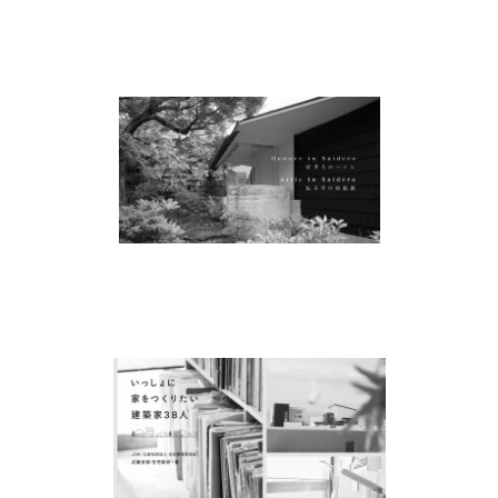
十色 instagram
https://borasekkei.co.jp/works/post_580.php