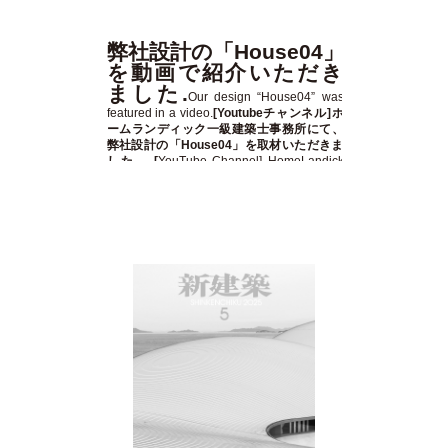
弊社設計の「House04」
を動画で紹介いただき
ました.
Our design “House04” was
featured in a video.
[Youtubeチャンネル]ホ
ームランディック一級建築士事務所にて、
弊社設計の「House04」を取材いただきま
した。 [
YouTube Channel] HomeLandick
featured our design, "House04", in their
coverage.
https://www.youtube.com/watch?
v=ZgLnkvCMdfM&t=132s
https://borasekkei.co.jp/works/post_580.php
Youtubeチャンネル ホームランディック
一級建築士事務所