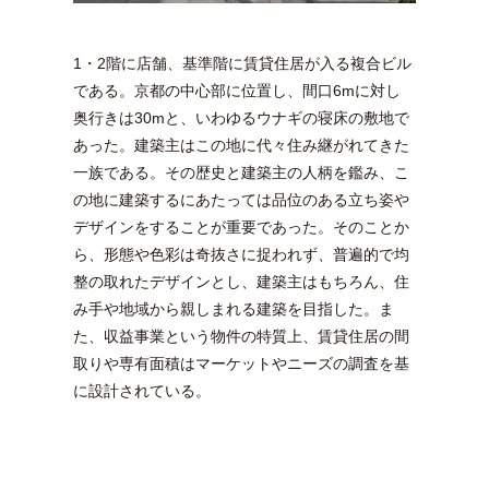
1・2階に店舗、基準階に賃貸住居が入る複合ビル
である。京都の中心部に位置し、間口6mに対し
奥行きは30mと、いわゆるウナギの寝床の敷地で
あった。建築主はこの地に代々住み継がれてきた
一族である。その歴史と建築主の人柄を鑑み、こ
の地に建築するにあたっては品位のある立ち姿や
デザインをすることが重要であった。そのことか
ら、形態や色彩は奇抜さに捉われず、普遍的で均
整の取れたデザインとし、建築主はもちろん、住
み手や地域から親しまれる建築を目指した。ま
た、収益事業という物件の特質上、賃貸住居の間
取りや専有面積はマーケットやニーズの調査を基
に設計されている。