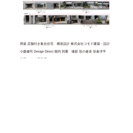
用途 店舗付き集合住宅 構造設計 株式会社コモド建築・設計
小森健司 Design Direct 堀内 則重 撮影 笹の倉舎 笹倉洋平
施工 ニカク工務店