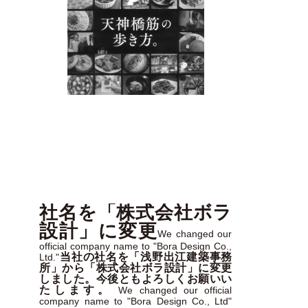
社名を「株式会社ボラ
設計」に変更
We changed our
official company name to "Bora Design Co.,
当社の社名を「浅野出江建築事務
Ltd."
所」から「株式会社ボラ設計」に変更
しました。今後ともよろしくお願いい
たします。
We changed our official
company name to "Bora Design Co., Ltd"