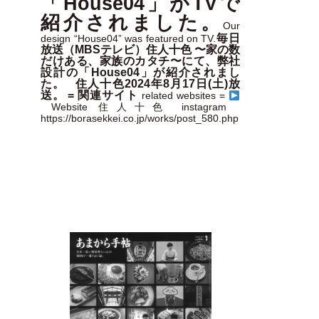
「House04」がTVで
紹介されました。
Our
毎日
design “House04” was featured on TV.
放送（MBSテレビ）住人十色 〜家の数
だけある、家族のカタチ〜にて、弊社
設計の「House04」が紹介されまし
た。 住人十色2024年8月17日(土)放
送。 = 関連サイト
related websites =
Website 住人十色 instagram
https://borasekkei.co.jp/works/post_580.php