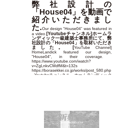
弊社設計の
「House04」を動画で
紹介いただきまし
た.
Our design “House04” was featured in
[Youtubeチャンネル]ホームラ
a video.
ンディック一級建築士事務所にて、弊
社設計の「House04」を取材いただき
ました。 [
YouTube Channel]
HomeLandick featured our design,
"House04", in their coverage.
https://www.youtube.com/watch?
v=ZgLnkvCMdfM&t=132s
https://borasekkei.co.jp/works/post_580.php
Youtubeチャンネル ホームランディック
一級建築士事務所