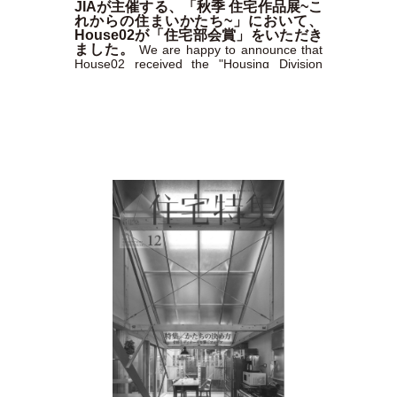
JIAが主催する、「秋季 住宅作品展~こ
れからの住まいかたち~」において、
House02が「住宅部会賞」をいただき
ました。
We are happy to announce that
House02 received the "Housing Division
Award" at the JIA-sponsored Autumn
Housing Exhibition "Future Style of
Housing".
https://borasekkei.co.jp/works/post_300.php