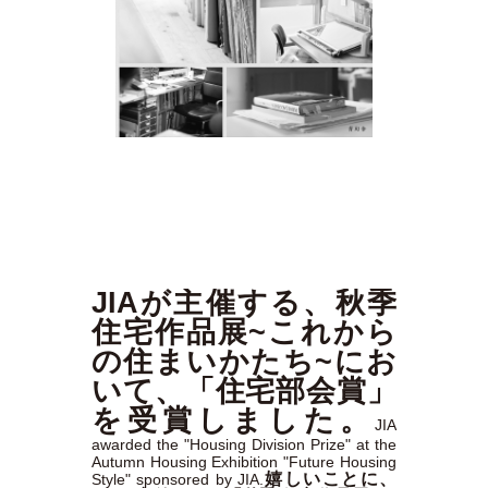
JIAが主催する、秋季
住宅作品展~これから
の住まいかたち~にお
いて、「住宅部会賞」
を受賞しました。
JIA
awarded the "Housing Division Prize" at the
Autumn Housing Exhibition "Future Housing
嬉しいことに、
Style" sponsored by JIA.