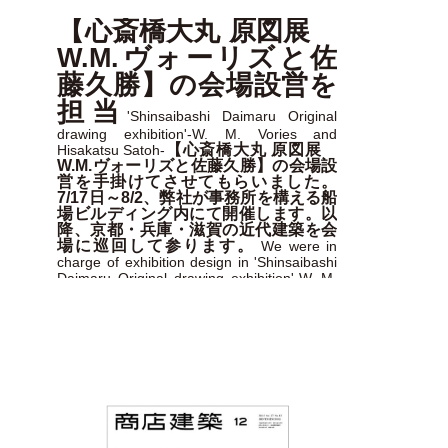
【心斎橋大丸 原図展
W.M.ヴォーリズと佐
藤久勝】の会場設営を
担当
'Shinsaibashi Daimaru Original
drawing exhibition'-W. M. Vories and
【心斎橋大丸 原図展
Hisakatsu Satoh-
W.M.ヴォーリズと佐藤久勝】の会場設
営を手掛けてさせてもらいました。
7/17日～8/2、弊社が事務所を構える船
場ビルディング内にて開催します。以
降、京都・兵庫・滋賀の近代建築を会
場に巡回して参ります。
We were in
charge of exhibition design in 'Shinsaibashi
Daimaru Original drawing exhibition'-W. M.
Vories and Hisakatsu Satoh-. = 関連サイト
related websites =
Facebook Page
Sinkenchiku website